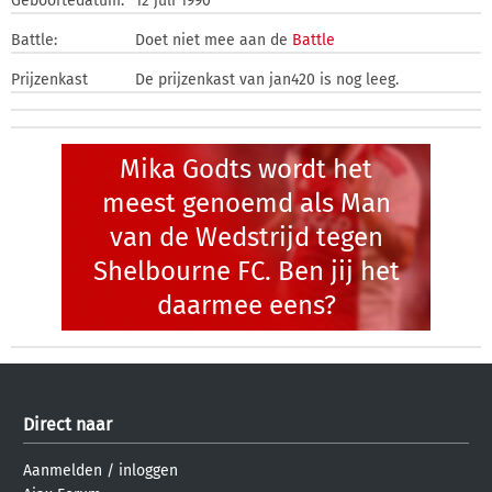
Geboortedatum:
12 juli 1990
Battle:
Doet niet mee aan de
Battle
Prijzenkast
De prijzenkast van jan420 is nog leeg.
Mika Godts wordt het
meest genoemd als Man
van de Wedstrijd tegen
Shelbourne FC. Ben jij het
daarmee eens?
Direct naar
Aanmelden
/
inloggen