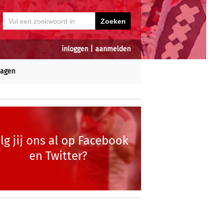
inloggen
|
aanmelden
dagen
lg jij ons al op Facebook
en Twitter?