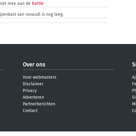
niet mee aan de
Battle
jzenkast van ronaudi is nog leeg.
Over ons
S
Voor webmasters
Aj
Disclaimer
F
Privacy
PS
Adverteren
S
Partnerberichten
M
Contact
C