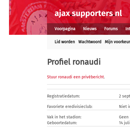
Voorpagina
Nieuws
Forums
In
Lid worden
Wachtwoord
Mijn voorkeu
Profiel ronaudi
Stuur ronaudi een privébericht
.
Registratiedatum:
2 sep
Favoriete eredivisieclub:
Niet 
Vak in het stadion:
Geen 
Geboortedatum:
14 jul