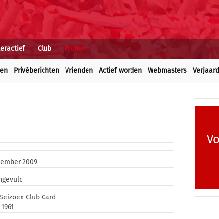
teractief
Club
Profiel
ren
Privéberichten
Vrienden
Actief worden
Webmasters
Verjaar
Vo
tember 2009
ingevuld
Seizoen Club Card
i 1961