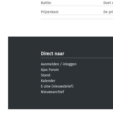
Battle:
Doet 
Prijzenkast
De pri
Direct naar
Aanmelden
/
inloggen
Ajax Forum
Stand
Kalender
E-zine (nieuwsbrief)
Nieuwsarchief