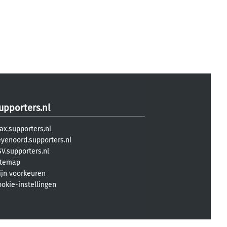
upporters.nl
ax.supporters.nl
eyenoord.supporters.nl
V.supporters.nl
itemap
ijn voorkeuren
ookie-instellingen