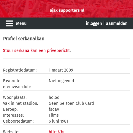
Menu
inloggen
|
aanmelden
Profiel serkanalkan
Stuur serkanalkan een privébericht
.
Registratiedatum:
1 maart 2009
Favoriete
Niet ingevuld
eredivisieclub:
Woonplaats:
holod
Vak in het stadion:
Geen Seizoen Club Card
Beroep:
fsdav
Interesses:
Films
Geboortedatum:
6 juni 1981
Website:
http://hi