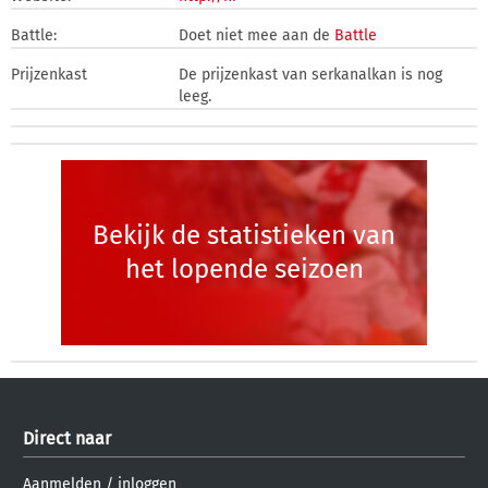
Battle:
Doet niet mee aan de
Battle
Prijzenkast
De prijzenkast van serkanalkan is nog
leeg.
Bekijk de statistieken van
het lopende seizoen
Direct naar
Aanmelden
/
inloggen