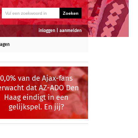
inloggen
|
aanmelden
dagen
0,0% van de Ajax-fans
erwacht dat AZ-ADO Den
Haag eindigt in een
gelijkspel. En jij?