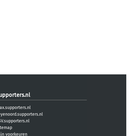
upporters.nl
ax.supporters.nl
eyenoord.supporters.nl
V.supporters.nl
itemap
ijn voorkeuren