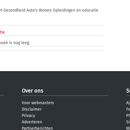
rt Gezondheid Auto's Wonen Opleidingen en educatie
tle
oek is nog leeg.
Over ons
S
Voor webmasters
Aj
Disclaimer
F
Privacy
PS
Adverteren
S
Partnerberichten
M