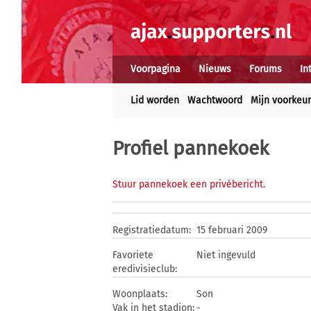
Voorpagina
Nieuws
Forums
In
Lid worden
Wachtwoord
Mijn voorkeu
Profiel pannekoek
Stuur pannekoek een privébericht
.
Registratiedatum:
15 februari 2009
Favoriete
Niet ingevuld
eredivisieclub:
Woonplaats:
Son
Vak in het stadion:
-