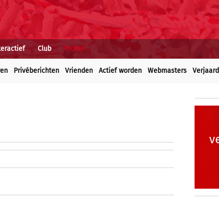
teractief
Club
Profiel
ren
Privéberichten
Vrienden
Actief worden
Webmasters
Verjaar
v