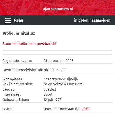
Menu
inloggen
|
aanmelden
Profiel minitolluz
Stuur minitolluz een privébericht
.
Registratiedatum:
23 november 2008
Favoriete eredivisieclub:
Niet ingevuld
Woonplaats:
hazerswoude-rijndijk
Vak in het stadion:
Geen Seizoen Club Card
Beroep:
voetbal
Interesses:
Sport
Geboortedatum:
12 juli 1997
Battle:
Doet niet mee aan de
Battle