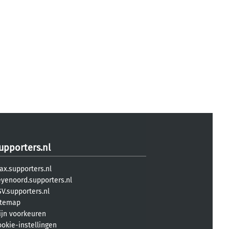
upporters.nl
ax.supporters.nl
eyenoord.supporters.nl
V.supporters.nl
itemap
ijn voorkeuren
ookie-instellingen