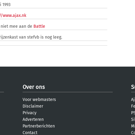
li 1993
://www.ajax.nk
 niet mee aan de
Battle
ijzenkast van stefvb is nog leeg.
Over ons
S
Voor webmasters
Aj
Disclaimer
F
Privacy
PS
Adverteren
S
Partnerberichten
M
Contact
C