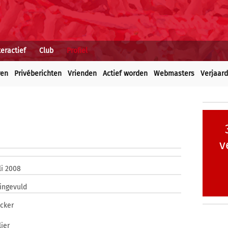
teractief
Club
Profiel
ren
Privéberichten
Vrienden
Actief worden
Webmasters
Verjaar
v
li 2008
 ingevuld
acker
ier