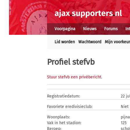
Voorpagina
Nieuws
Forums
In
Lid worden
Wachtwoord
Mijn voorkeu
Profiel stefvb
Stuur stefvb een privébericht
.
Registratiedatum:
22 ju
Favoriete eredivisieclub:
Niet
Woonplaats:
pijn
Vak in het stadion:
125
Beroep:
schol