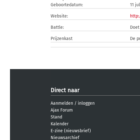
Geboortedatum:
11 ju
Website:
http
Battle:
Doet
Prijzenkast
De pr
Direct naar
Aanmelden
/
inloggen
Ajax Forum
Stand
Kalender
E-zine (nieuwsbrief)
Nieuwsarchief