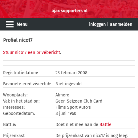
Menu
inloggen
|
aanmelden
Profiel nico17
Stuur nico17 een privébericht
.
Registratiedatum:
23 februari 2008
Favoriete eredivisieclub:
Niet ingevuld
Woonplaats:
Almere
Vak in het stadion:
Geen Seizoen Club Card
Interesses:
Films Sport Auto's
Geboortedatum:
8 juni 1960
Battle:
Doet niet mee aan de
Battle
Prijzenkast
De prijzenkast van nico17 is nog leeg.