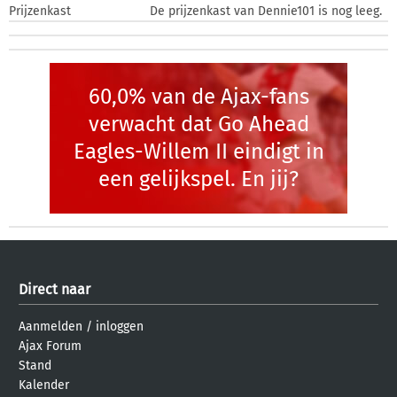
Prijzenkast
De prijzenkast van Dennie101 is nog leeg.
60,0% van de Ajax-fans
verwacht dat Go Ahead
Eagles-Willem II eindigt in
een gelijkspel. En jij?
Direct naar
Aanmelden
/
inloggen
Ajax Forum
Stand
Kalender