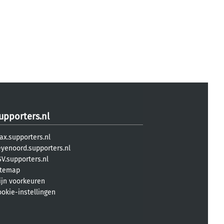
upporters.nl
ax.supporters.nl
eyenoord.supporters.nl
V.supporters.nl
itemap
ijn voorkeuren
ookie-instellingen