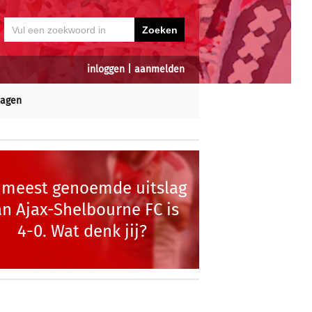
inloggen
|
aanmelden
dagen
 meest genoemde uitslag
an Ajax-Shelbourne FC is
4-0. Wat denk jij?