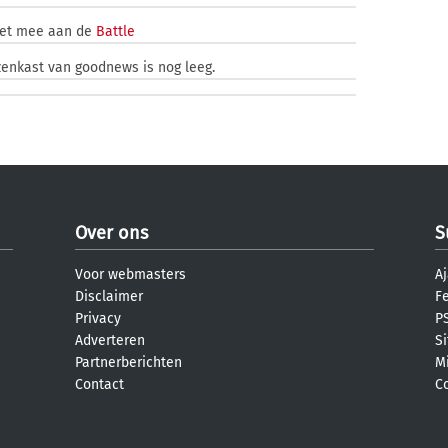
iet mee aan de
Battle
zenkast van goodnews is nog leeg.
Over ons
S
Voor webmasters
Aj
Disclaimer
F
Privacy
PS
Adverteren
S
Partnerberichten
M
Contact
C