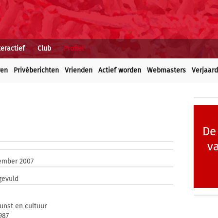
teractief
Club
Profiel
ren
Privéberichten
Vrienden
Actief worden
Webmasters
Verjaar
De
v
ember 2007
gevuld
unst en cultuur
1987