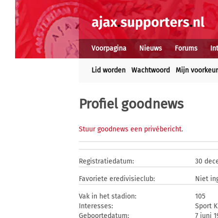
Voorpagina
Nieuws
Forums
In
Lid worden
Wachtwoord
Mijn voorkeu
Profiel goodnews
Stuur goodnews een privébericht
.
Registratiedatum:
30 dec
Favoriete eredivisieclub:
Niet in
Vak in het stadion:
105
Interesses:
Sport K
Geboortedatum:
7 juni 