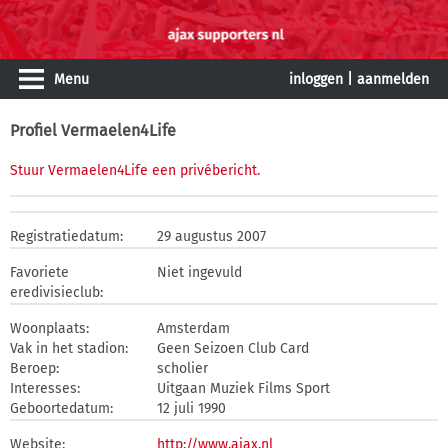
Menu
inloggen
|
aanmelden
Profiel Vermaelen4Life
Stuur Vermaelen4Life een privébericht
.
Registratiedatum:
29 augustus 2007
Favoriete
Niet ingevuld
eredivisieclub:
Woonplaats:
Amsterdam
Vak in het stadion:
Geen Seizoen Club Card
Beroep:
scholier
Interesses:
Uitgaan Muziek Films Sport
Geboortedatum:
12 juli 1990
Website:
http://www.ajax.nl