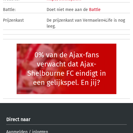
Battle:
Doet niet mee aan de
Battle
Prijzenkast
De prijzenkast van Vermaelen4Life is nog
leeg.
0% van de Ajax-fans
verwacht dat Ajax-
Shelbourne FC eindigt in
een gelijkspel. En jij?
Direct naar
Aanmelden
/
inloggen