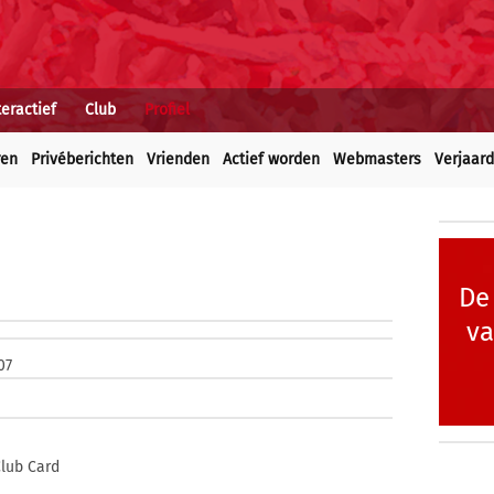
teractief
Club
Profiel
ren
Privéberichten
Vrienden
Actief worden
Webmasters
Verjaar
De
va
07
lub Card