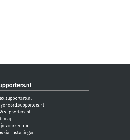
upporters.nl
ax.supporters.nl
eyenoord.supporters.nl
V.supporters.nl
itemap
ijn voorkeuren
ookie-instellingen