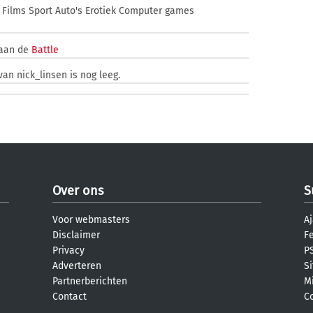
 Films Sport Auto's Erotiek Computer games
 aan de
Battle
van nick_linsen is nog leeg.
Over ons
S
Voor webmasters
Aj
Disclaimer
F
Privacy
PS
Adverteren
S
Partnerberichten
M
Contact
C