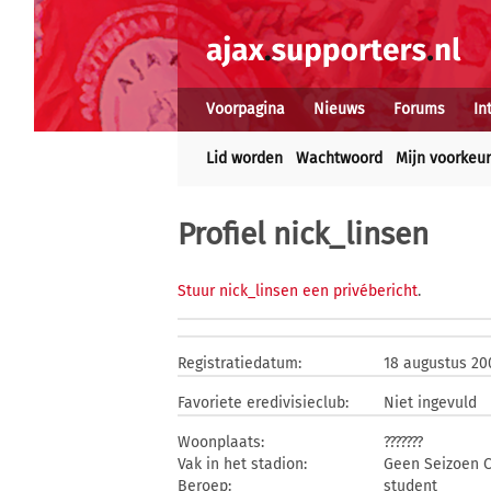
Voorpagina
Nieuws
Forums
In
Lid worden
Wachtwoord
Mijn voorkeu
Profiel nick_linsen
Stuur nick_linsen een privébericht
.
Registratiedatum:
18 augustus 20
Favoriete eredivisieclub:
Niet ingevuld
Woonplaats:
???????
Vak in het stadion:
Geen Seizoen C
Beroep:
student