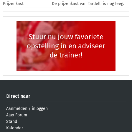
Prijzenkast
De prijzenkast van Tardelli is nog leeg.
Stuur nu jouw favoriete
opstelling in en adviseer
de trainer!
Direct naar
Aanmelden
/
inloggen
Ajax Forum
Stand
Kalender