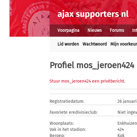
Voorpagina
Nieuws
Forums
In
Lid worden
Wachtwoord
Mijn voorkeu
Profiel mos_jeroen424
Stuur mos_jeroen424 een privébericht
.
Registratiedatum:
26 januari
Favoriete eredivisieclub:
Niet inge
Woonplaats:
Enkhuizen
Vak in het stadion:
424
Beroep:
Kok