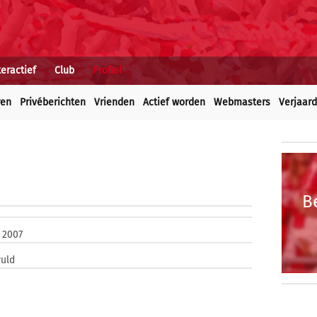
teractief
Club
Profiel
ren
Privéberichten
Vrienden
Actief worden
Webmasters
Verjaar
B
 2007
vuld