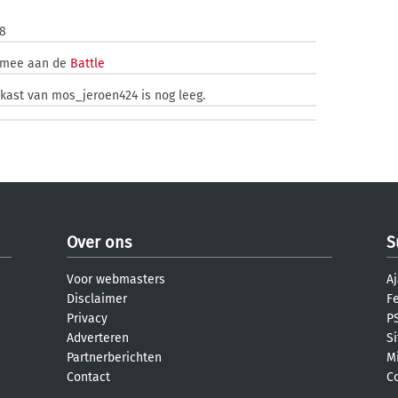
88
t mee aan de
Battle
nkast van mos_jeroen424 is nog leeg.
Over ons
S
Voor webmasters
Aj
Disclaimer
F
Privacy
PS
Adverteren
S
Partnerberichten
M
Contact
C