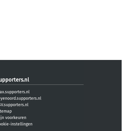
upporters.nl
ax.supporters.nl
eyenoord.supporters.nl
V.supporters.nl
itemap
ijn voorkeuren
ookie-instellingen