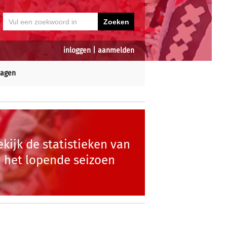
inloggen
|
aanmelden
dagen
ekijk de statistieken van
het lopende seizoen