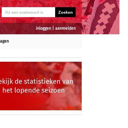
inloggen
|
aanmelden
dagen
ekijk de statistieken van
het lopende seizoen