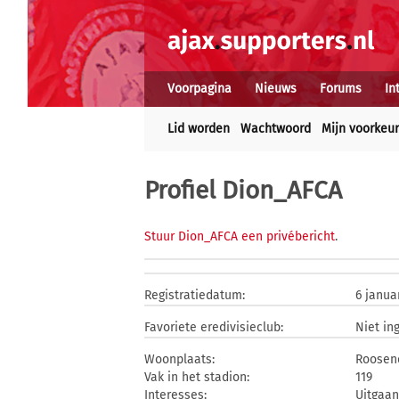
Voorpagina
Nieuws
Forums
In
Lid worden
Wachtwoord
Mijn voorkeu
Profiel Dion_AFCA
Stuur Dion_AFCA een privébericht
.
Registratiedatum:
6 janua
Favoriete eredivisieclub:
Niet in
Woonplaats:
Roosen
Vak in het stadion:
119
Interesses:
Uitgaa