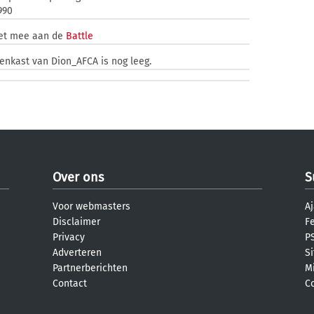
990
iet mee aan de
Battle
zenkast van Dion_AFCA is nog leeg.
Over ons
S
Voor webmasters
Aj
Disclaimer
F
Privacy
PS
Adverteren
S
Partnerberichten
M
Contact
C