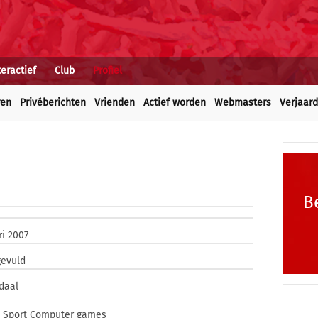
teractief
Club
Profiel
ren
Privéberichten
Vrienden
Actief worden
Webmasters
Verjaar
B
ri 2007
gevuld
daal
n Sport Computer games