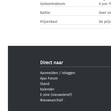
Geboortedatum:
6 juni 1
Battle:
Doet n
Prijzenkast
De prij
Direct naar
Aanmelden
/
inloggen
Ajax Forum
Stand
Kalender
E-zine (nieuwsbrief)
Nieuwsarchief