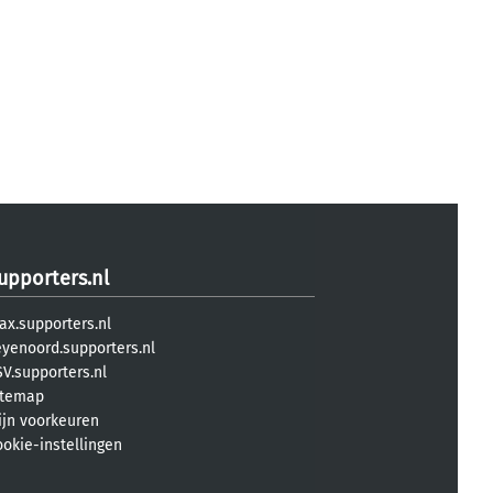
upporters.nl
ax.supporters.nl
eyenoord.supporters.nl
V.supporters.nl
itemap
ijn voorkeuren
ookie-instellingen