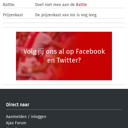
Battle:
Doet niet mee aan de
Battle
Prijzenkast
De prijzenkast van los is nog leeg.
Volg jij ons al op Facebook
en Twitter?
Direct naar
Aanmelden
/
inloggen
Ajax Forum