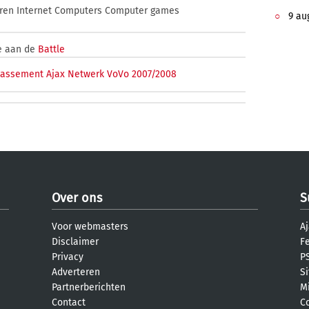
eren Internet Computers Computer games
9 aug
e aan de
Battle
lassement Ajax Netwerk VoVo 2007/2008
Over ons
S
Voor webmasters
Aj
Disclaimer
F
Privacy
PS
Adverteren
S
Partnerberichten
M
Contact
C