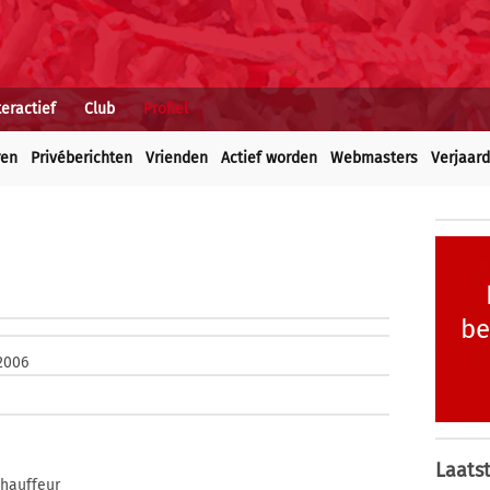
teractief
Club
Profiel
ren
Privéberichten
Vrienden
Actief worden
Webmasters
Verjaar
be
2006
Laatst
hauffeur