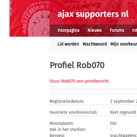
Voorpagina
Nieuws
Forums
In
Lid worden
Wachtwoord
Mijn voorkeu
Profiel Rob070
Stuur Rob070 een privébericht
.
Registratiedatum:
2 september 
Favoriete eredivisieclub:
Niet ingevuld
Woonplaats:
tiel
Vak in het stadion:
-
Beroep:
vrachtwagenc