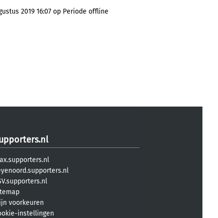
ustus 2019 16:07 op Periode offline
upporters.nl
ax.supporters.nl
eyenoord.supporters.nl
V.supporters.nl
itemap
ijn voorkeuren
ookie-instellingen