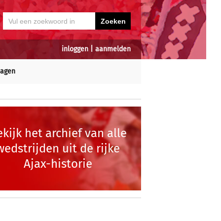
inloggen
|
aanmelden
dagen
kijk het archief van alle
wedstrijden uit de rijke
Ajax-historie