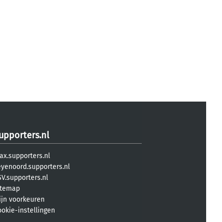
upporters.nl
ax.supporters.nl
eyenoord.supporters.nl
V.supporters.nl
itemap
ijn voorkeuren
ookie-instellingen