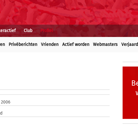
teractief
Club
Profiel
ren
Privéberichten
Vrienden
Actief worden
Webmasters
Verjaar
Be
 2006
ld