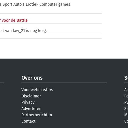
s Sport Auto's Erotiek Computer games
 voor de Battle
st van kev_21 is nog leeg.
Over ons
S
Voor webmasters
Aj
Disclaimer
F
Privacy
PS
Adverteren
S
Partnerberichten
M
Contact
C