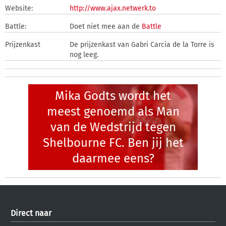
Website:
http://www.ajax.netwerk.to
Battle:
Doet niet mee aan de
Battle
Prijzenkast
De prijzenkast van Gabri Carcia de la Torre is
nog leeg.
Mika Godts wordt het
meest genoemd als Man
van de Wedstrijd tegen
Shelbourne FC. Ben jij het
daarmee eens?
Direct naar