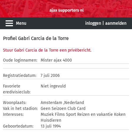
Menu
inloggen
|
aanmelden
Profiel Gabri Carcia de la Torre
Stuur Gabri Carcia de la Torre een privébericht
.
Oude loginnamen:
Mister ajax 4000
Registratiedatum:
7 juli 2006
Favoriete
Niet ingevuld
eredivisieclub:
Woonplaats:
Amsterdam ,Nederland
Vak in het stadion:
Geen Seizoen Club Card
Interesses:
Muziek Films Sport Reizen en vakantie Koken
Huisdieren
Geboortedatum:
13 juli 1994