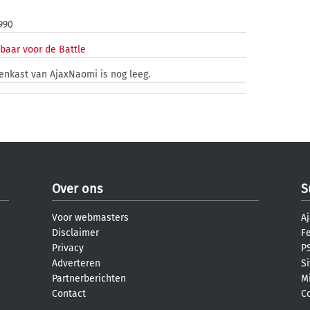
1990
baar voor de Battle
zenkast van AjaxNaomi is nog leeg.
Over ons
S
Voor webmasters
Aj
Disclaimer
F
Privacy
PS
Adverteren
S
Partnerberichten
M
Contact
C