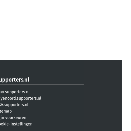
upporters.nl
ax.supporters.nl
eyenoord.supporters.nl
V.supporters.nl
itemap
ijn voorkeuren
ookie-instellingen