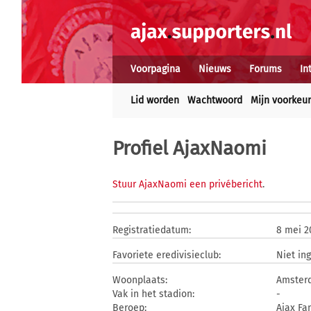
Voorpagina
Nieuws
Forums
In
Lid worden
Wachtwoord
Mijn voorkeu
Profiel AjaxNaomi
Stuur AjaxNaomi een privébericht
.
Registratiedatum:
8 mei 2
Favoriete eredivisieclub:
Niet in
Woonplaats:
Amster
Vak in het stadion:
-
Beroep:
Ajax Fa