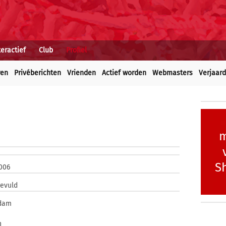
teractief
Club
Profiel
ren
Privéberichten
Vrienden
Actief worden
Webmasters
Verjaar
m
Sh
006
gevuld
dam
n