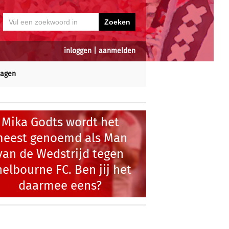
inloggen
|
aanmelden
dagen
Mika Godts wordt het
eest genoemd als Man
van de Wedstrijd tegen
elbourne FC. Ben jij het
daarmee eens?