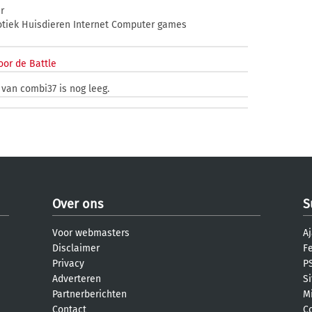
r
rotiek Huisdieren Internet Computer games
oor de Battle
 van combi37 is nog leeg.
Over ons
S
Voor webmasters
Aj
Disclaimer
F
Privacy
PS
Adverteren
S
Partnerberichten
M
Contact
C