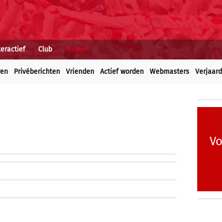
teractief
Club
Profiel
ren
Privéberichten
Vrienden
Actief worden
Webmasters
Verjaar
Vo