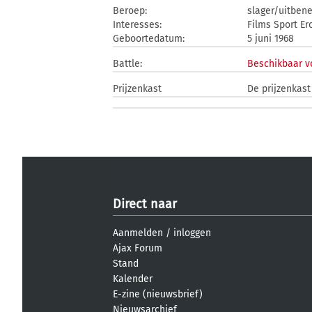
Beroep:
slager/uitbene
Interesses:
Films Sport E
Geboortedatum:
5 juni 1968
Battle:
Beschikbaar v
Prijzenkast
De prijzenkast
Direct naar
Aanmelden
/
inloggen
Ajax Forum
Stand
Kalender
E-zine (nieuwsbrief)
Nieuwsarchief