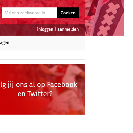
inloggen
|
aanmelden
dagen
lg jij ons al op Facebook
en Twitter?