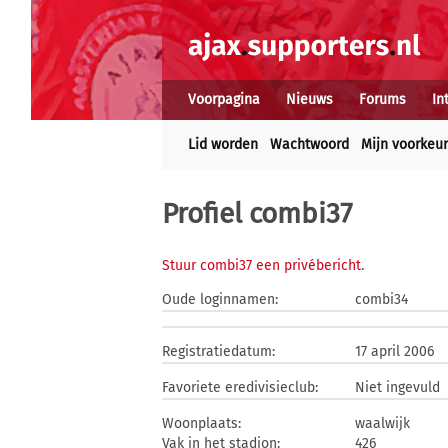
Voorpagina
Nieuws
Forums
In
Lid worden
Wachtwoord
Mijn voorkeu
Profiel combi37
Stuur combi37 een privébericht
.
Oude loginnamen:
combi34
Registratiedatum:
17 april 2006
Favoriete eredivisieclub:
Niet ingevuld
Woonplaats:
waalwijk
Vak in het stadion:
426