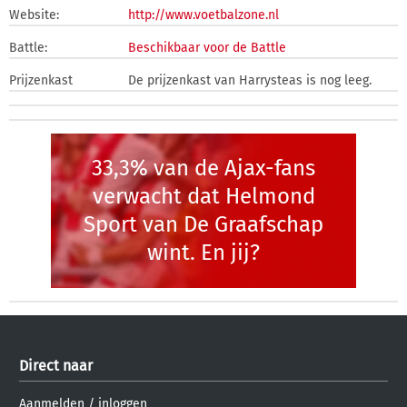
Website:
http://www.voetbalzone.nl
Battle:
Beschikbaar voor de Battle
Prijzenkast
De prijzenkast van Harrysteas is nog leeg.
33,3% van de Ajax-fans
verwacht dat Helmond
Sport van De Graafschap
wint. En jij?
Direct naar
Aanmelden
/
inloggen