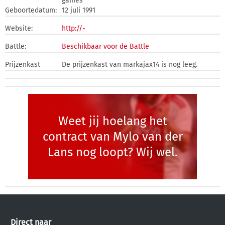
games
Geboortedatum:
12 juli 1991
Website:
http://-
Battle:
Beschikbaar voor de Battle
Prijzenkast
De prijzenkast van markajax14 is nog leeg.
Weet jij hoelang het
contract van Mylo van der
Lans nog loopt? Wij wel.
Direct naar