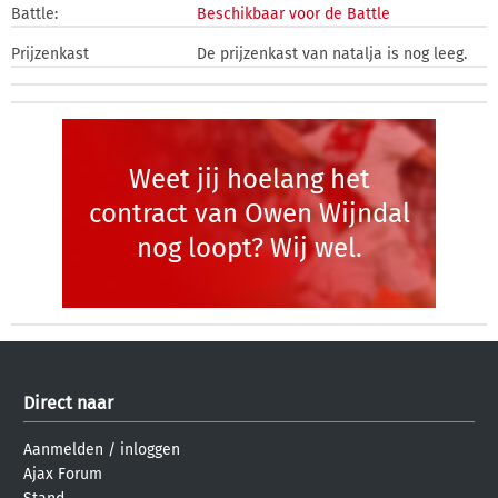
Battle:
Beschikbaar voor de Battle
Prijzenkast
De prijzenkast van natalja is nog leeg.
Weet jij hoelang het
contract van Owen Wijndal
nog loopt? Wij wel.
Direct naar
Aanmelden
/
inloggen
Ajax Forum