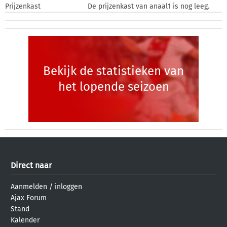
Prijzenkast
De prijzenkast van anaal1 is nog leeg.
Bekijk de statistieken van
het lopende seizoen
Direct naar
Aanmelden
/
inloggen
Ajax Forum
Stand
Kalender