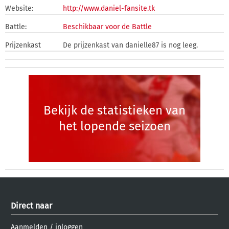
Website:
http://www.daniel-fansite.tk
Battle:
Beschikbaar voor de Battle
Prijzenkast
De prijzenkast van danielle87 is nog leeg.
Bekijk de statistieken van
het lopende seizoen
Direct naar
Aanmelden
/
inloggen