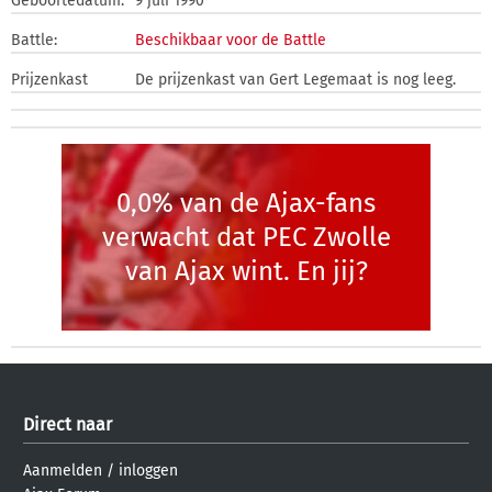
Geboortedatum:
9 juli 1990
Battle:
Beschikbaar voor de Battle
Prijzenkast
De prijzenkast van Gert Legemaat is nog leeg.
0,0% van de Ajax-fans
verwacht dat PEC Zwolle
van Ajax wint. En jij?
Direct naar
Aanmelden
/
inloggen