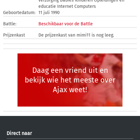
verzorging Babies Kinderen Opleidingen en
educatie Internet Computers
Geboortedatum:
11 juli 1990
Battle:
Beschikbaar voor de Battle
Prijzenkast
De prijzenkast van mimi11 is nog leeg.
Daag een vriend uit en
bekijk wie het meeste over
Ajax weet!
Direct naar