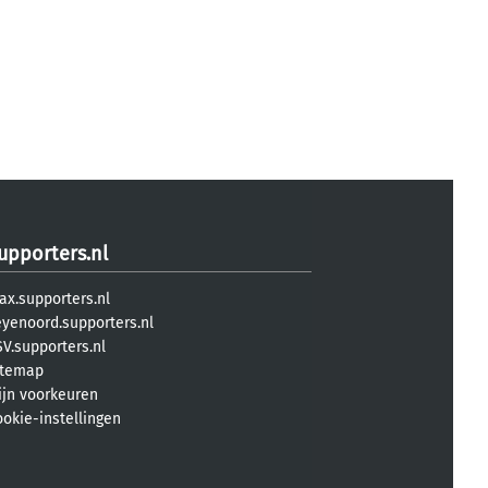
upporters.nl
ax.supporters.nl
eyenoord.supporters.nl
V.supporters.nl
itemap
ijn voorkeuren
ookie-instellingen