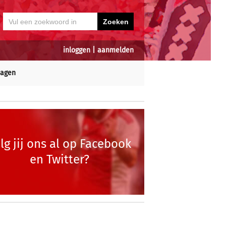
inloggen
|
aanmelden
dagen
lg jij ons al op Facebook
en Twitter?