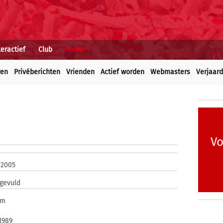
teractief
Club
Profiel
ren
Privéberichten
Vrienden
Actief worden
Webmasters
Verjaar
Vo
 2005
ngevuld
om
 1989