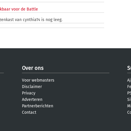
kbaar voor de Battle
zenkast van cynthia14 is nog leeg.
Over ons
S
Voor webmasters
Aj
Disclaimer
F
Privacy
PS
Adverteren
S
Partnerberichten
M
Contact
C