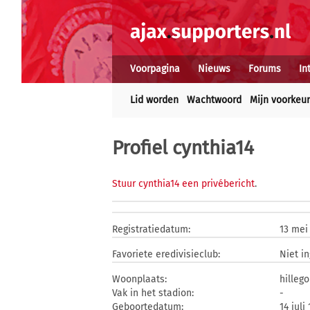
Voorpagina
Nieuws
Forums
In
Lid worden
Wachtwoord
Mijn voorkeu
Profiel cynthia14
Stuur cynthia14 een privébericht
.
Registratiedatum:
13 mei
Favoriete eredivisieclub:
Niet i
Woonplaats:
hilleg
Vak in het stadion:
-
Geboortedatum:
14 juli