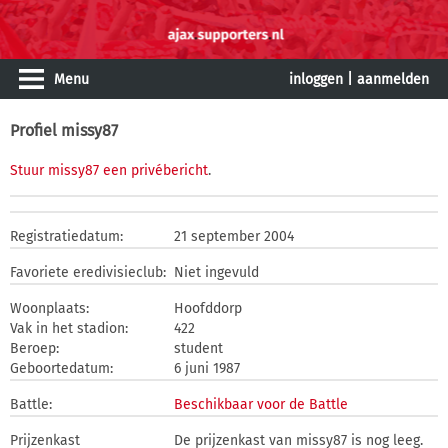
Menu
inloggen
|
aanmelden
Profiel missy87
Stuur missy87 een privébericht
.
Registratiedatum:
21 september 2004
Favoriete eredivisieclub:
Niet ingevuld
Woonplaats:
Hoofddorp
Vak in het stadion:
422
Beroep:
student
Geboortedatum:
6 juni 1987
Battle:
Beschikbaar voor de Battle
Prijzenkast
De prijzenkast van missy87 is nog leeg.