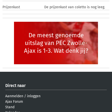
Prijzenkast
De prijzenkast van coletto is nog leeg.
De meest genoemde
uitslag van PEC Zwolle-
Ajax is 1-3. Wat denk jij?
Direct naar
Aanmelden
/
inloggen
Ajax Forum
Stand