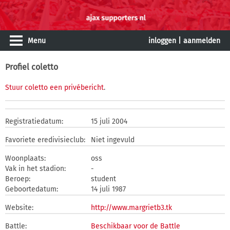
Menu
inloggen
|
aanmelden
Profiel coletto
Stuur coletto een privébericht
.
Registratiedatum:
15 juli 2004
Favoriete eredivisieclub:
Niet ingevuld
Woonplaats:
oss
Vak in het stadion:
-
Beroep:
student
Geboortedatum:
14 juli 1987
Website:
http://www.margrietb3.tk
Battle:
Beschikbaar voor de Battle