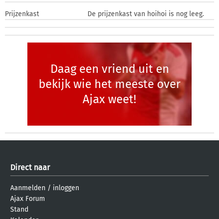
Prijzenkast
De prijzenkast van hoihoi is nog leeg.
Daag een vriend uit en
bekijk wie het meeste over
Ajax weet!
Direct naar
Aanmelden
/
inloggen
Ajax Forum
Stand