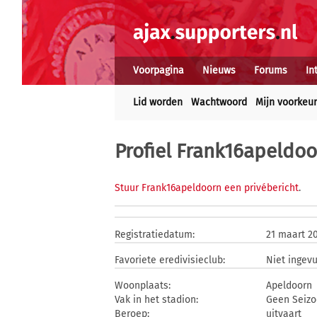
Voorpagina
Nieuws
Forums
In
Lid worden
Wachtwoord
Mijn voorkeu
Profiel Frank16apeldo
Stuur Frank16apeldoorn een privébericht
.
Registratiedatum:
21 maart 2
Favoriete eredivisieclub:
Niet ingevu
Woonplaats:
Apeldoorn
Vak in het stadion:
Geen Seizo
Beroep:
uitvaart