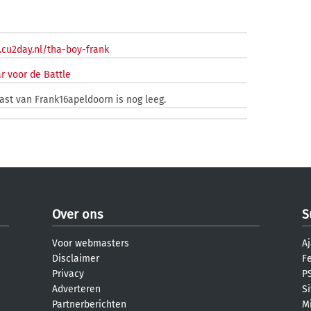
.cu2day.nl/tha-boy-frank
r voor de Battle
ast van Frank16apeldoorn is nog leeg.
Over ons
S
Voor webmasters
Aj
Disclaimer
F
Privacy
PS
Adverteren
S
Partnerberichten
M