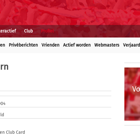
teractief
Club
Profiel
ren
Privéberichten
Vrienden
Actief worden
Webmasters
Verjaar
orn
Vo
004
ld
en Club Card