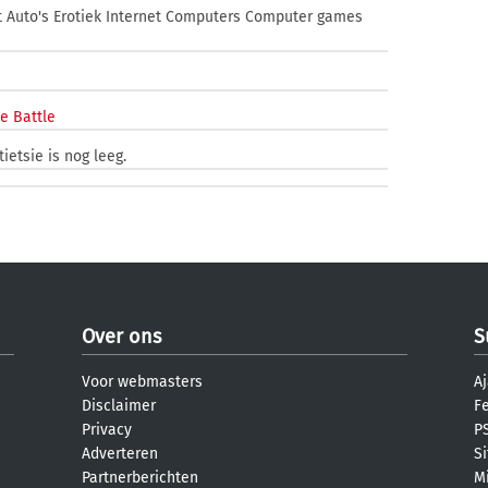
t Auto's Erotiek Internet Computers Computer games
e Battle
ietsie is nog leeg.
Over ons
S
Voor webmasters
Aj
Disclaimer
F
Privacy
PS
Adverteren
S
Partnerberichten
M