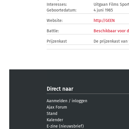
Interesses:
Uitgaan Films Spor
Geboortedatum:
4 juni 1985
Website:
http://GEEN
Battle:
Beschikbaar voor d
Prijzenkast
De prijzenkast van t
Direct naar
Aanmelden
/
inloggen
Ajax Forum
Stand
Kalender
E-zine (nieuwsbrief)