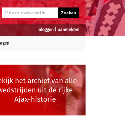
inloggen
|
aanmelden
dagen
kijk het archief van alle
wedstrijden uit de rijke
Ajax-historie