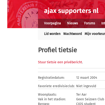
Voorpagina
Nieuws
Forums
In
Lid worden
Wachtwoord
Mijn voorkeu
Profiel tietsie
Stuur tietsie een privébericht
.
Registratiedatum:
12 maart 2004
Favoriete eredivisieclub:
Niet ingevuld
Woonplaats:
Ter Aar
Vak in het stadion:
Geen Seizoen Club
Beroep:
CIOS student