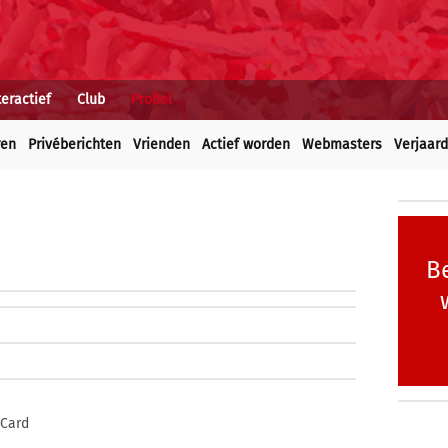
teractief
Club
Profiel
ren
Privéberichten
Vrienden
Actief worden
Webmasters
Verjaar
Be
 Card