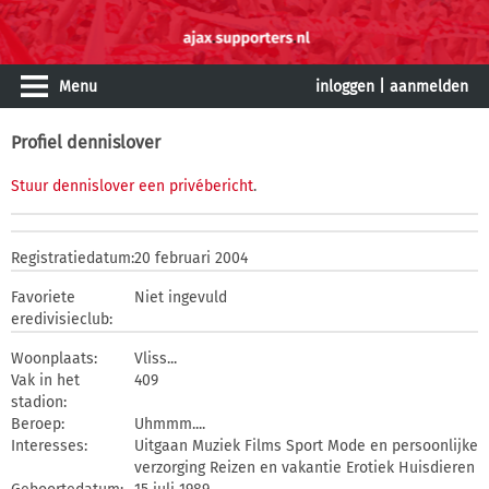
Menu
inloggen
|
aanmelden
Profiel dennislover
Stuur dennislover een privébericht
.
Registratiedatum:
20 februari 2004
Favoriete
Niet ingevuld
eredivisieclub:
Woonplaats:
Vliss...
Vak in het
409
stadion:
Beroep:
Uhmmm....
Interesses:
Uitgaan Muziek Films Sport Mode en persoonlijke
verzorging Reizen en vakantie Erotiek Huisdieren