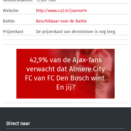
Geboortedatum:
15 juli 1989
Website:
http://www.cu2.nl/joanne14
Battle:
Beschikbaar voor de Battle
Prijzenkast
De prijzenkast van dennislover is nog leeg.
42,9% van de Ajax-fans
verwacht dat Almere City
FC van FC Den Bosch wint.
En jij?
Direct naar