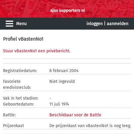
Menu
inloggen
|
aanmelden
Profiel vBastenNo1
Stuur vBastenNo1 een privébericht
.
Registratiedatum:
8 februari 2004
Favoriete
Niet ingevuld
eredivisieclub:
Vak in het stadion:
-
Geboortedatum:
11 juli 1974
Battle:
Beschikbaar voor de Battle
Prijzenkast
De prijzenkast van vBastenNo1 is nog leeg.