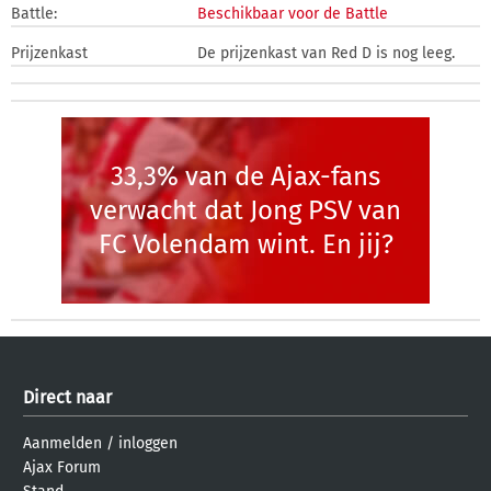
Battle:
Beschikbaar voor de Battle
Prijzenkast
De prijzenkast van Red D is nog leeg.
33,3% van de Ajax-fans
verwacht dat Jong PSV van
FC Volendam wint. En jij?
Direct naar
Aanmelden
/
inloggen
Ajax Forum