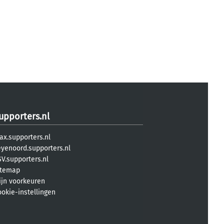
upporters.nl
ax.supporters.nl
eyenoord.supporters.nl
V.supporters.nl
itemap
ijn voorkeuren
ookie-instellingen