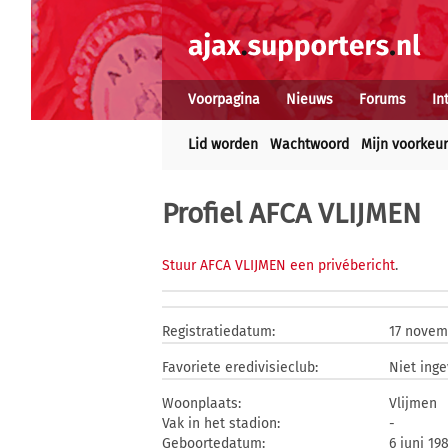
Voorpagina
Nieuws
Forums
In
Lid worden
Wachtwoord
Mijn voorkeu
Profiel AFCA VLIJMEN
Stuur AFCA VLIJMEN een privébericht
.
Registratiedatum:
17 novem
Favoriete eredivisieclub:
Niet inge
Woonplaats:
Vlijmen
Vak in het stadion:
-
Geboortedatum:
6 juni 19