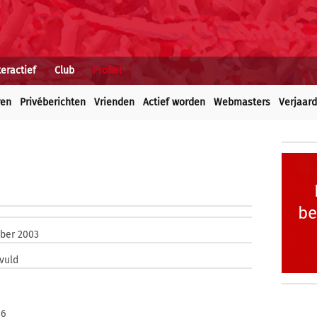
teractief
Club
Profiel
ren
Privéberichten
Vrienden
Actief worden
Webmasters
Verjaar
be
ber 2003
vuld
86