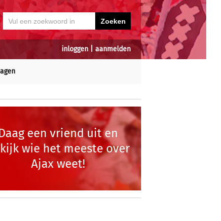
inloggen
|
aanmelden
dagen
Daag een vriend uit en
kijk wie het meeste over
Ajax weet!