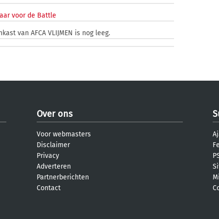
aar voor de Battle
nkast van AFCA VLIJMEN is nog leeg.
Over ons
S
Voor webmasters
Aj
Disclaimer
F
Privacy
PS
Adverteren
S
Partnerberichten
M
Contact
C