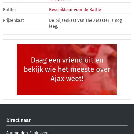
Battle:
Beschikbaar voor de Battle
Prijzenkast
De prijzenkast van The0 Master is nog
leeg.
Daag een vriend uit en
bekijk wie het meeste over
Ajax weet!
Direct naar
Aanmelden
/
inloggen