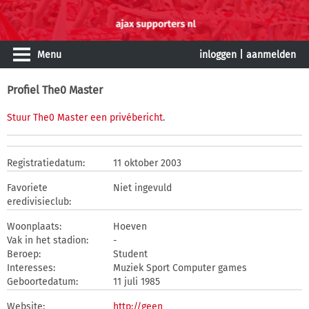
Menu
inloggen
|
aanmelden
Profiel The0 Master
Stuur The0 Master een privébericht
.
Registratiedatum:
11 oktober 2003
Favoriete
Niet ingevuld
eredivisieclub:
Woonplaats:
Hoeven
Vak in het stadion:
-
Beroep:
Student
Interesses:
Muziek Sport Computer games
Geboortedatum:
11 juli 1985
Website:
http://geen