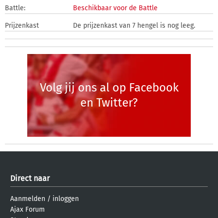
Battle:
Beschikbaar voor de Battle
Prijzenkast
De prijzenkast van 7 hengel is nog leeg.
Volg jij ons al op Facebook
en Twitter?
Direct naar
Aanmelden
/
inloggen
Ajax Forum