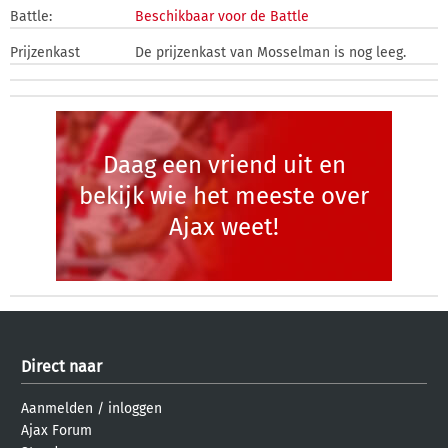
Battle:
Beschikbaar voor de Battle
Prijzenkast
De prijzenkast van Mosselman is nog leeg.
Daag een vriend uit en
bekijk wie het meeste over
Ajax weet!
Direct naar
Aanmelden
/
inloggen
Ajax Forum