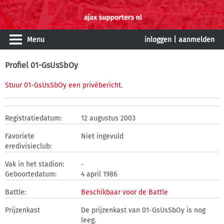
Menu
inloggen
|
aanmelden
Profiel 01-GsUsSbOy
Stuur 01-GsUsSbOy een privébericht
.
Registratiedatum:
12 augustus 2003
Favoriete
Niet ingevuld
eredivisieclub:
Vak in het stadion:
-
Geboortedatum:
4 april 1986
Battle:
Beschikbaar voor de Battle
Prijzenkast
De prijzenkast van 01-GsUsSbOy is nog
leeg.