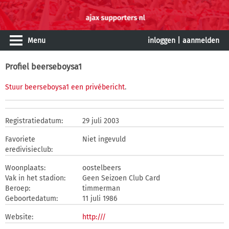
Menu
inloggen
|
aanmelden
Profiel beerseboysa1
Stuur beerseboysa1 een privébericht
.
Registratiedatum:
29 juli 2003
Favoriete
Niet ingevuld
eredivisieclub:
Woonplaats:
oostelbeers
Vak in het stadion:
Geen Seizoen Club Card
Beroep:
timmerman
Geboortedatum:
11 juli 1986
Website:
http:///