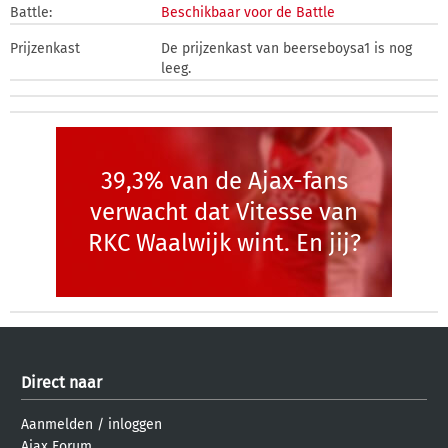
Battle:
Beschikbaar voor de Battle
Prijzenkast
De prijzenkast van beerseboysa1 is nog
leeg.
39,3% van de Ajax-fans
verwacht dat Vitesse van
RKC Waalwijk wint. En jij?
Direct naar
Aanmelden
/
inloggen
Ajax Forum