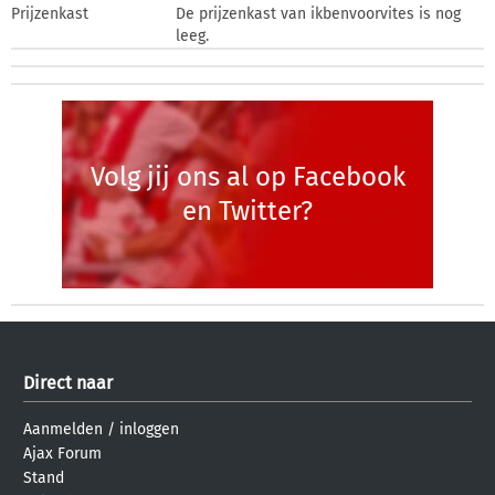
Prijzenkast
De prijzenkast van ikbenvoorvites is nog
leeg.
Volg jij ons al op Facebook
en Twitter?
Direct naar
Aanmelden
/
inloggen
Ajax Forum
Stand