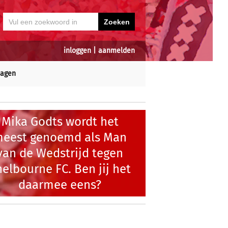
inloggen
|
aanmelden
dagen
Mika Godts wordt het
eest genoemd als Man
van de Wedstrijd tegen
elbourne FC. Ben jij het
daarmee eens?