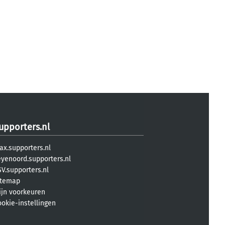
upporters.nl
ax.supporters.nl
eyenoord.supporters.nl
V.supporters.nl
itemap
ijn voorkeuren
ookie-instellingen