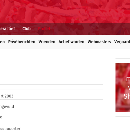
teractief
Club
Profiel
ren
Privéberichten
Vrienden
Actief worden
Webmasters
Verjaar
m
Sh
rt 2003
ingevuld
re
ssupporter