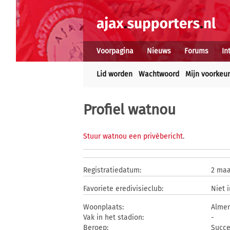
Voorpagina
Nieuws
Forums
In
Lid worden
Wachtwoord
Mijn voorkeu
Profiel watnou
Stuur watnou een privébericht
.
Registratiedatum:
2 maa
Favoriete eredivisieclub:
Niet 
Woonplaats:
Alme
Vak in het stadion:
-
Beroep:
Succe