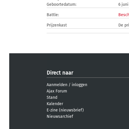
Geboortedatum:
6 juni
Battle:
Besch
Prijzenkast
De pr
Direct naar
Aanmelden
/
inloggen
Ajax Forum
Stand
Kalender
E-zine (nieuwsbrief)
Nieuwsarchief