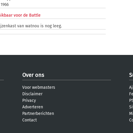
 1966
ikbaar voor de Battle
ijzenkast van watnou is nog leeg.
Over ons
S
Voor webmasters
Aj
Disclaimer
F
Privacy
PS
Adverteren
S
Partnerberichten
M
Contact
C