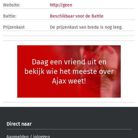
Website:
http://geen
Battle:
Beschikbaar voor de Battle
Prijzenkast
De prijzenkast van breda is nog leeg.
Daag een vriend uit en
bekijk wie het meeste over
Ajax weet!
Direct naar
Aanmelden
/
inloggen