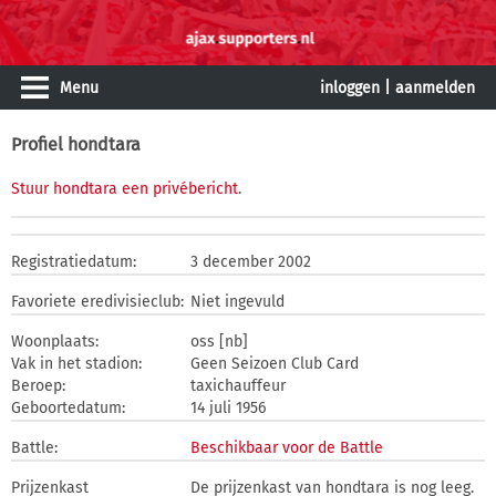
Menu
inloggen
|
aanmelden
Profiel hondtara
Stuur hondtara een privébericht
.
Registratiedatum:
3 december 2002
Favoriete eredivisieclub:
Niet ingevuld
Woonplaats:
oss [nb]
Vak in het stadion:
Geen Seizoen Club Card
Beroep:
taxichauffeur
Geboortedatum:
14 juli 1956
Battle:
Beschikbaar voor de Battle
Prijzenkast
De prijzenkast van hondtara is nog leeg.