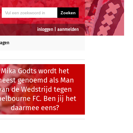
inloggen
|
aanmelden
dagen
Mika Godts wordt het
eest genoemd als Man
van de Wedstrijd tegen
elbourne FC. Ben jij het
daarmee eens?