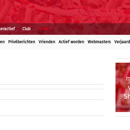
teractief
Club
Profiel
ren
Privéberichten
Vrienden
Actief worden
Webmasters
Verjaar
m
Sh