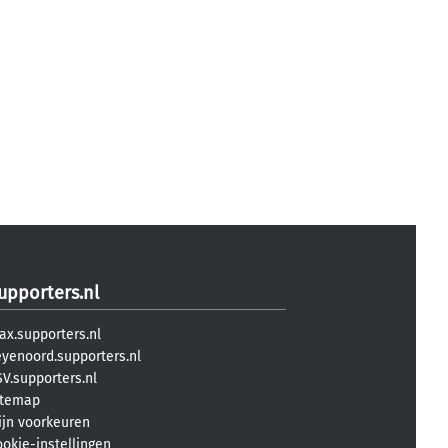
upporters.nl
ax.supporters.nl
eyenoord.supporters.nl
V.supporters.nl
itemap
ijn voorkeuren
ookie-instellingen