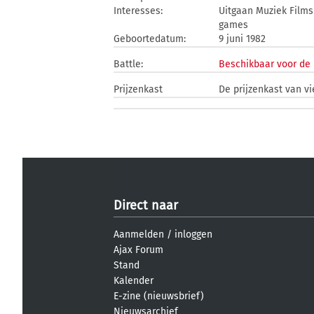
Interesses:
Uitgaan Muziek Films
games
Geboortedatum:
9 juni 1982
Battle:
Beschikbaar voor de 
Prijzenkast
De prijzenkast van vi
Direct naar
Aanmelden
/
inloggen
Ajax Forum
Stand
Kalender
E-zine (nieuwsbrief)
Nieuwsarchief