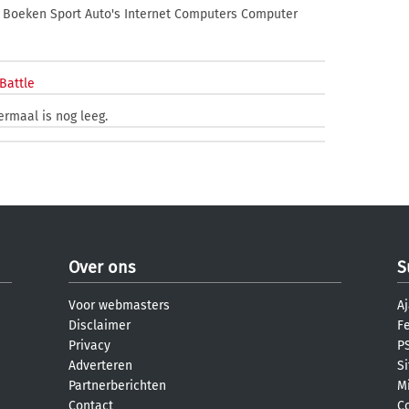
 Boeken Sport Auto's Internet Computers Computer
Battle
ermaal is nog leeg.
Over ons
S
Voor webmasters
Aj
Disclaimer
F
Privacy
PS
Adverteren
S
Partnerberichten
M
Contact
C