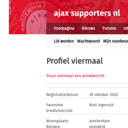
Voorpagina
Nieuws
Forums
In
Lid worden
Wachtwoord
Mijn voorkeu
Profiel viermaal
Stuur viermaal een privébericht
.
Registratiedatum:
30 oktober 2002
Favoriete
Niet ingevuld
eredivisieclub:
Woonplaats:
amsterdam
Beroep:
stundent