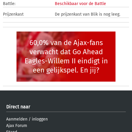
Battle:
Beschikbaar voor de Battle
Prijzenkast
De prijzenkast van Blik is nog leeg.
60,0% van de Ajax-fans
verwacht dat Go Ahead
Eagles-Willem II eindigt in
een gelijkspel. En jij?
Direct naar
Aanmelden
/
inloggen
Ajax Forum