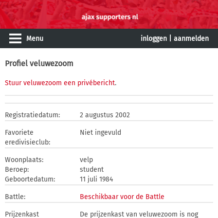
Menu
inloggen
|
aanmelden
Profiel veluwezoom
Stuur veluwezoom een privébericht
.
Registratiedatum:
2 augustus 2002
Favoriete
Niet ingevuld
eredivisieclub:
Woonplaats:
velp
Beroep:
student
Geboortedatum:
11 juli 1984
Battle:
Beschikbaar voor de Battle
Prijzenkast
De prijzenkast van veluwezoom is nog