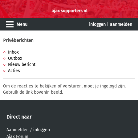
Menu
inloggen
|
aanmelden
Privéberichten
Inbox
Outbox
Nieuw bericht
Acties
Om de reacties te bekijken of versturen, moet je ingelogd zijn.
Gebruik de link bovenin beeld.
Direct naar
Aanmelden
/
inloggen
Ajax Forum